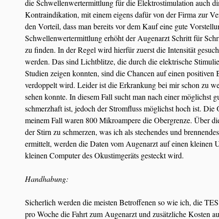
die Schwellenwertermittlung für die Elektrostimulation auch d
Kontraindikation, mit einem eigens dafür von der Firma zur Ve
den Vorteil, dass man bereits vor dem Kauf eine gute Vorstell
Schwellenwertermittlung erhöht der Augenarzt Schritt für Schri
zu finden. In der Regel wird hierfür zuerst die Intensität gesu
werden. Das sind Lichtblitze, die durch die elektrische Stimu
Studien zeigen konnten, sind die Chancen auf einen positiven
verdoppelt wird. Leider ist die Erkrankung bei mir schon zu we
sehen konnte. In diesem Fall sucht man nach einer möglichst gut
schmerzhaft ist, jedoch der Stromfluss möglichst hoch ist. Die
meinem Fall waren 800 Mikroampere die Obergrenze. Über die
der Stirn zu schmerzen, was ich als stechendes und brennende
ermittelt, werden die Daten vom Augenarzt auf einen kleinen 
kleinen Computer des Okustimgeräts gesteckt wird.
Handhabung:
Sicherlich werden die meisten Betroffenen so wie ich, die TE
pro Woche die Fahrt zum Augenarzt und zusätzliche Kosten au