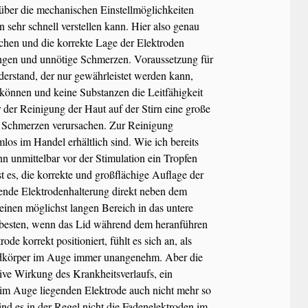
t, über die mechanischen Einstellmöglichkeiten
en sehr schnell verstellen kann. Hier also genau
bchen und die korrekte Lage der Elektroden
hungen und unnötige Schmerzen. Voraussetzung für
iderstand, der nur gewährleistet werden kann,
önnen und keine Substanzen die Leitfähigkeit
r der Reinigung der Haut auf der Stirn eine große
 Schmerzen verursachen. Zur Reinigung
los im Handel erhältlich sind. Wie ich bereits
enn unmittelbar vor der Stimulation ein Tropfen
t es, die korrekte und großflächige Auflage der
gende Elektrodenhalterung direkt neben dem
einen möglichst langen Bereich in das untere
 besten, wenn das Lid während dem heranführen
de korrekt positioniert, fühlt es sich an, als
remdkörper im Auge immer unangenehm. Aber die
tive Wirkung des Krankheitsverlaufs, ein
im Auge liegenden Elektrode auch nicht mehr so
nd es in der Regel nicht die Fadenelektroden im