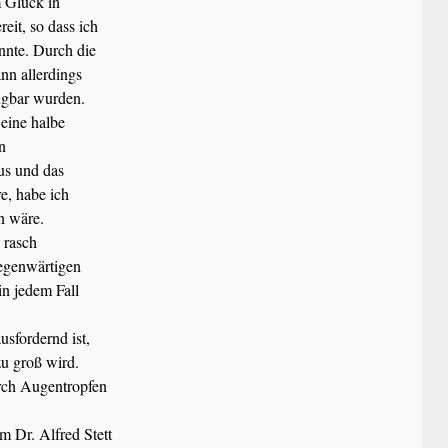
m Glück in
eit, so dass ich
nnte. Durch die
nn allerdings
ügbar wurden.
eine halbe
n
sus und das
e, habe ich
n wäre.
 rasch
gegenwärtigen
in jedem Fall
sfordernd ist,
zu groß wird.
rch Augentropfen
 Dr. Alfred Stett