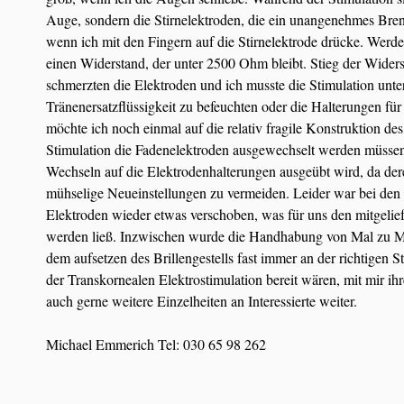
Auge, sondern die Stirnelektroden, die ein unangenehmes Bren
wenn ich mit den Fingern auf die Stirnelektrode drücke. Werde
einen Widerstand, der unter 2500 Ohm bleibt. Stieg der Widers
schmerzten die Elektroden und ich musste die Stimulation unt
Tränenersatzflüssigkeit zu befeuchten oder die Halterungen für
möchte ich noch einmal auf die relativ fragile Konstruktion des
Stimulation die Fadenelektroden ausgewechselt werden müssen,
Wechseln auf die Elektrodenhalterungen ausgeübt wird, da dere
mühselige Neueinstellungen zu vermeiden. Leider war bei den 
Elektroden wieder etwas verschoben, was für uns den mitgelie
werden ließ. Inzwischen wurde die Handhabung von Mal zu Mal 
dem aufsetzen des Brillengestells fast immer an der richtigen 
der Transkornealen Elektrostimulation bereit wären, mit mir ih
auch gerne weitere Einzelheiten an Interessierte weiter.
Michael Emmerich Tel: 030 65 98 262