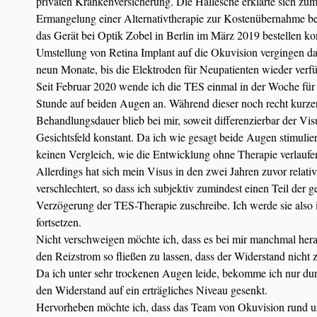
privaten Krankenversicherung. Die Hallesche erklärte sich zu
Ermangelung einer Alternativtherapie zur Kostenübernahme ber
das Gerät bei Optik Zobel in Berlin im März 2019 bestellen ko
Umstellung von Retina Implant auf die Okuvision vergingen da
neun Monate, bis die Elektroden für Neupatienten wieder verf
Seit Februar 2020 wende ich die TES einmal in der Woche für 
Stunde auf beiden Augen an. Während dieser noch recht kurze
Behandlungsdauer blieb bei mir, soweit differenzierbar der Vi
Gesichtsfeld konstant. Da ich wie gesagt beide Augen stimulier
keinen Vergleich, wie die Entwicklung ohne Therapie verlaufe
Allerdings hat sich mein Visus in den zwei Jahren zuvor relativ
verschlechtert, so dass ich subjektiv zumindest einen Teil der 
Verzögerung der TES-Therapie zuschreibe. Ich werde sie also 
fortsetzen.
Nicht verschweigen möchte ich, dass es bei mir manchmal herau
den Reizstrom so fließen zu lassen, dass der Widerstand nicht 
Da ich unter sehr trockenen Augen leide, bekomme ich nur du
den Widerstand auf ein erträgliches Niveau gesenkt.
Hervorheben möchte ich, dass das Team von Okuvision rund um