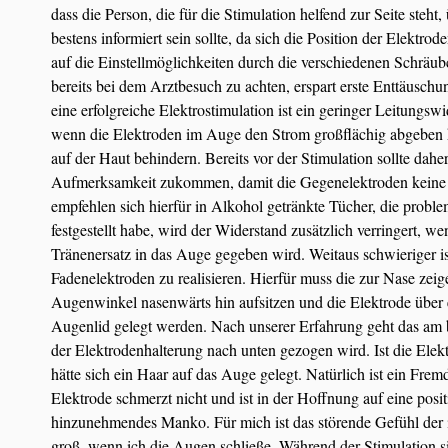
dass die Person, die für die Stimulation helfend zur Seite steh
bestens informiert sein sollte, da sich die Position der Elektrod
auf die Einstellmöglichkeiten durch die verschiedenen Schräu
bereits bei dem Arztbesuch zu achten, erspart erste Enttäusc
eine erfolgreiche Elektrostimulation ist ein geringer Leitungsw
wenn die Elektroden im Auge den Strom großflächig abgeben k
auf der Haut behindern. Bereits vor der Stimulation sollte dahe
Aufmerksamkeit zukommen, damit die Gegenelektroden keine
empfehlen sich hierfür in Alkohol getränkte Tücher, die problem
festgestellt habe, wird der Widerstand zusätzlich verringert, w
Tränenersatz in das Auge gegeben wird. Weitaus schwieriger is
Fadenelektroden zu realisieren. Hierfür muss die zur Nase zei
Augenwinkel nasenwärts hin aufsitzen und die Elektrode über 
Augenlid gelegt werden. Nach unserer Erfahrung geht das am
der Elektrodenhalterung nach unten gezogen wird. Ist die Elektro
hätte sich ein Haar auf das Auge gelegt. Natürlich ist ein F
Elektrode schmerzt nicht und ist in der Hoffnung auf eine posi
hinzunehmendes Manko. Für mich ist das störende Gefühl der 
groß, wenn ich die Augen schließe. Während der Stimulation si