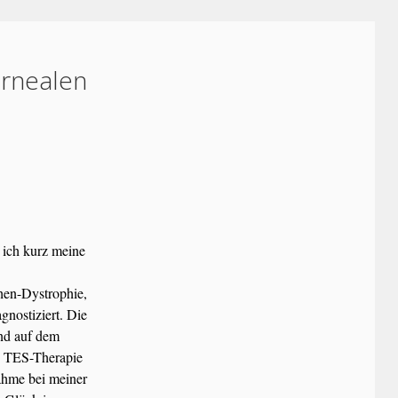
ornealen
 ich kurz meine
hen-Dystrophie,
nostiziert. Die
und auf dem
ie TES-Therapie
ahme bei meiner