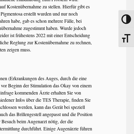
auf Kostenübernahme zu stellen. Hierfür gibt es
 Pigmentosa erstellt wurden und nur noch
Umscha
hren habe, gab es schon mehrere Fälle, bei
tenübernahme zugestimmt haben. Wurde jedoch
eider ist frühestens 2022 mit einer Entscheidung
Schrift
liche Reglung zur Kostenübernahme zu rechnen,
nten zeigen muss.
onen (Erkrankungen des Auges, durch die eine
s vor Beginn der Stimulation das Okay von einem
r infrage kommenden Ärzte erhalten Sie von
iedener Infos über die TES Therapie, finden Sie
hlossen werden, kann das Gerät bei speziell
uch das Brillengestell angepasst und die Position
er Besuch beim Augenarzt nötig, der die
ermittlung durchführt. Einige Augenärzte führen