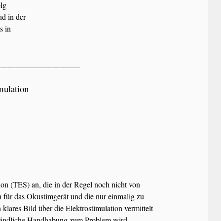
olg
nd in der
s in
________________________
mulation
on (TES) an, die in der Regel noch nicht von
 für das Okustimgerät und die nur einmalig zu
 klares Bild über die Elektrostimulation vermittelt
ständliche Handhabung zum Problem wird.