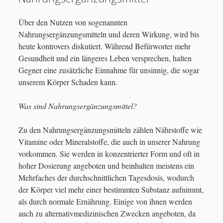
Neueste Beiträge
Krankheitsbeschreibung und genetische Diagnostik
Über den Nutzen von sogenannten
Vortrag zu Stammzelleforschung und klinischen Studien
open
Nahrungsergänzungsmitteln und deren Wirkung, wird bis
Forschung und Therapie
29. Februar 2024
menu
heute kontrovers diskutiert. Während Befürworter mehr
open
Lebensempfehlungen
Drittes Zoommeeting zur TES am 22.05.2023 um 18:00
Gesundheit und ein längeres Leben versprechen, halten
menu
menu
Uhr
2. Mai 2023
Alternative Behandlungsangebote
Gegner eine zusätzliche Einnahme für unsinnig, die sogar
open
unserem Körper Schaden kann.
Neue Belege zur Wirksamkeit der transkornealen
open
Elektrostimulation
menu
Elektrostimulation
3. März 2023
open
Nahrungsergänzungsmittel
Was sind Nahrungsergänzungsmittel?
menu
Klinische Studie mit ALK-001 zeigt positive Ergebnisse
30.
open
Hilfsmittel
Januar 2023
menu
Zu den Nahrungsergänzungsmitteln zählen Nährstoffe wie
ZSD – Mailingliste
Tinlarebant
30. Januar 2023
Vitamine oder Mineralstoffe, die auch in unserer Nahrung
vorkommen. Sie werden in konzentrierter Form und oft in
open
Patiententreffen für ZSD Betroffene
menu
hoher Dosierung angeboten und beinhalten meistens ein
Seitensuche
Kontaktformular
Mehrfaches der durchschnittlichen Tagesdosis, wodurch
der Körper viel mehr einer bestimmten Substanz aufnimmt,
Impressum
Suchen
als durch normale Ernährung. Einige von ihnen werden
auch zu alternativmedizinischen Zwecken angeboten, da