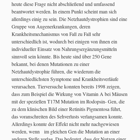
heute diese Frage nicht abschließend und umfassend
Februar 2018
(2)
beantwortet werden. In einem Punkt scheint man sich
allerdings einig zu sein. Die Netzhautdystrophien sind eine
Januar 2018
(4)
Gruppe von Augenerkrankungen, deren
Oktober 2017
(1)
Krankheitsmechanismus von Fall zu Fall sehr
unterschiedlich ist, wodurch bei einigen von ihnen ein
September 2017
(6)
individueller Einsatz von Nahrungsergänzungsmitteln
Mai 2017
(1)
sinnvoll sein könnte. Bis heute sind über 250 Gene
bekannt, bei denen Mutationen zu einer
April 2017
(2)
Netzhautdystrophie führen, die wiederum die
März 2017
(8)
unterschiedlichsten Symptome und Krankheitsverläufe
verursachen. Tierversuche konnten bereits 1998 zeigen,
Februar 2017
(3)
dass zum Beispiel die Wirkung von Vitamin A bei Mäusen
mit der speziellen T17M Mutation im Rodopsin- Gen, die
zu dem klinischen Bild einer Retinitis Pigmentosa führt,
das voranschreiten des Sehverlusts verlangsamen konnte.
Allerdings konnte der Effekt nicht mehr nachgewiesen
werden, wenn im gleichen Gen die Mutation an einer
anderen Stelle vorlag. Das bedeutet, dass der Nutzen einer