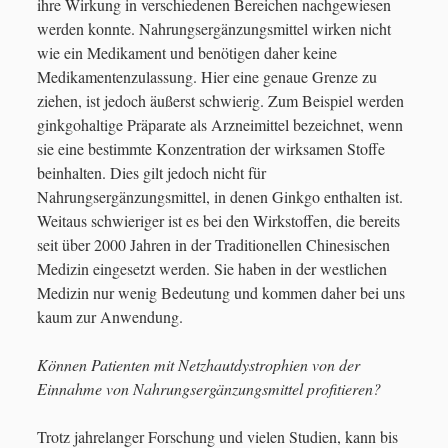
ihre Wirkung in verschiedenen Bereichen nachgewiesen
werden konnte. Nahrungsergänzungsmittel wirken nicht
Archiv
wie ein Medikament und benötigen daher keine
Medikamentenzulassung. Hier eine genaue Grenze zu
Februar 2024
(1)
ziehen, ist jedoch äußerst schwierig. Zum Beispiel werden
ginkgohaltige Präparate als Arzneimittel bezeichnet, wenn
Mai 2023
(1)
sie eine bestimmte Konzentration der wirksamen Stoffe
März 2023
(1)
beinhalten. Dies gilt jedoch nicht für
Nahrungsergänzungsmittel, in denen Ginkgo enthalten ist.
Januar 2023
(2)
Weitaus schwieriger ist es bei den Wirkstoffen, die bereits
März 2022
(3)
seit über 2000 Jahren in der Traditionellen Chinesischen
Medizin eingesetzt werden. Sie haben in der westlichen
November 2021
(2)
Medizin nur wenig Bedeutung und kommen daher bei uns
Dezember 2020
(1)
kaum zur Anwendung.
November 2020
(5)
Können Patienten mit Netzhautdystrophien von der
März 2020
(1)
Einnahme von Nahrungsergänzungsmittel profitieren?
Dezember 2018
(2)
Trotz jahrelanger Forschung und vielen Studien, kann bis
März 2018
(2)