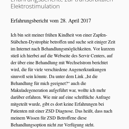
Neueste Beiträge
Elektrostimulation
Krankheitsbeschreibung und genetische Diagnostik
Vortrag zu Stammzelleforschung und klinischen Studien
open
Erfahrungsbericht vom 28. April 2017
Forschung und Therapie
29. Februar 2024
menu
open
Lebensempfehlungen
Drittes Zoommeeting zur TES am 22.05.2023 um 18:00
menu
Ich bin seit meiner frühen Kindheit von einer Zapfen-
menu
Uhr
2. Mai 2023
Alternative Behandlungsangebote
open
Stäbchen-Dystrophie betroffen und suche seit einiger Zeit
menu
Neue Belege zur Wirksamkeit der transkornealen
im Internet nach Behandlungsmöglichkeiten. Vor kurzem
Elektrostimulation
open
Elektrostimulation
3. März 2023
stieß ich hierbei auf die Webseite des Servir Centers, auf
open
Elektroakupunktur
der über eine Behandlung mit Wechselstrom berichtet
menu
Klinische Studie mit ALK-001 zeigt positive Ergebnisse
30.
menu
wird, die für viele verschiedene Augenerkrankungen
Transorbitale Elektrostimulation
open
Januar 2023
sinnvoll sein könnte. Da unter dem Link „Ist die
Erfahrungsberichte zur transorbitalen Elektrostimulation
Tinlarebant
30. Januar 2023
Behandlung für mich geeignet?“ auch die
Makuladegeneration aufgeführt war, wollte ich mehr
EBS-Therapie
darüber erfahren. Wie mir auf eine schriftliche Anfrage
Seitensuche
open
Nahrungsergänzungsmittel
mitgeteilt wurde, gibt es dort keine Erfahrungen bei
menu
open
Hilfsmittel
Patienten mit einer ZSD Diagnose. Das heißt, dass nach
Suchen
menu
meinem Wissen für ZSD Betroffene diese
ZSD – Mailingliste
Behandlungsoption nicht zur Verfügung steht.