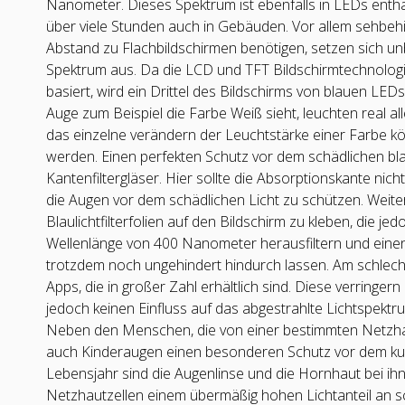
Nanometer. Dieses Spektrum ist ebenfalls in LEDs enth
über viele Stunden auch in Gebäuden. Vor allem sehbeh
Abstand zu Flachbildschirmen benötigen, setzen sich un
Spektrum aus. Da die LCD und TFT Bildschirmtechnologi
basiert, wird ein Drittel des Bildschirms von blauen L
Auge zum Beispiel die Farbe Weiß sieht, leuchten real all
das einzelne verändern der Leuchtstärke einer Farbe k
werden. Einen perfekten Schutz vor dem schädlichen bla
Kantenfiltergläser. Hier sollte die Absorptionskante n
die Augen vor dem schädlichen Licht zu schützen. Weite
Blaulichtfilterfolien auf den Bildschirm zu kleben, die jed
Wellenlänge von 400 Nanometer herausfiltern und einen
trotzdem noch ungehindert hindurch lassen. Am schlecht
Apps, die in großer Zahl erhältlich sind. Diese verringer
jedoch keinen Einfluss auf das abgestrahlte Lichtspekt
Neben den Menschen, die von einer bestimmten Netzhau
auch Kinderaugen einen besonderen Schutz vor dem kur
Lebensjahr sind die Augenlinse und die Hornhaut bei ih
Netzhautzellen einem übermäßig hohen Lichtanteil an s