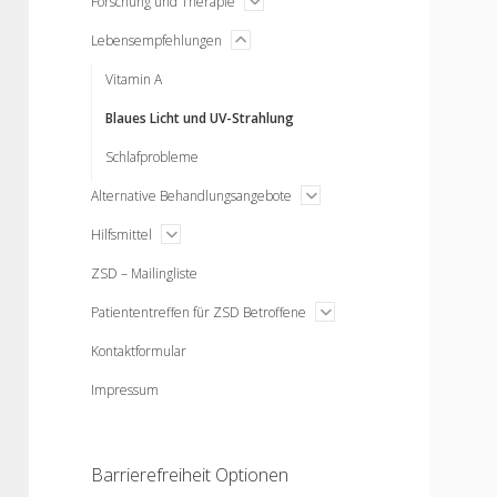
Forschung und Therapie
menu
menu
Lebensempfehlungen
open
Vitamin A
Blaues Licht und UV-Strahlung
Schlafprobleme
open
Alternative Behandlungsangebote
menu
open
Hilfsmittel
menu
ZSD – Mailingliste
open
Patiententreffen für ZSD Betroffene
menu
Kontaktformular
Impressum
Sidebar
Barrierefreiheit Optionen