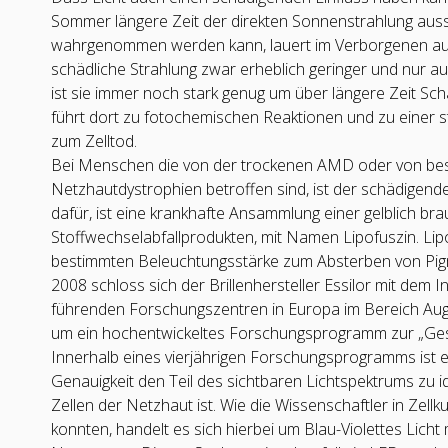
Sommer längere Zeit der direkten Sonnenstrahlung au
wahrgenommen werden kann, lauert im Verborgenen auch
schädliche Strahlung zwar erheblich geringer und nur au
ist sie immer noch stark genug um über längere Zeit Sc
führt dort zu fotochemischen Reaktionen und zu einer st
zum Zelltod.
Bei Menschen die von der trockenen AMD oder von bes
Netzhautdystrophien betroffen sind, ist der schädigend
dafür, ist eine krankhafte Ansammlung einer gelblich b
Stoffwechselabfallprodukten, mit Namen Lipofuszin. Lipof
bestimmten Beleuchtungsstärke zum Absterben von Pigm
2008 schloss sich der Brillenhersteller Essilor mit dem Ins
führenden Forschungszentren in Europa im Bereich A
um ein hochentwickeltes Forschungsprogramm zur „Gesun
Innerhalb eines vierjährigen Forschungsprogramms ist 
Genauigkeit den Teil des sichtbaren Lichtspektrums zu id
Zellen der Netzhaut ist. Wie die Wissenschaftler in Zell
konnten, handelt es sich hierbei um Blau-Violettes Lich