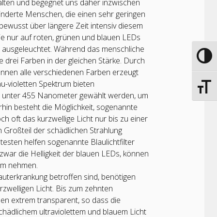
alten und begegnet uns daher inzwischen
inderte Menschen, die einen sehr geringen
bewusst über längere Zeit intensiv diesem
e nur auf roten, grünen und blauen LEDs
EDs ausgeleuchtet. Während das menschliche
Umscha
e drei Farben in der gleichen Stärke. Durch
önnen alle verschiedenen Farben erzeugt
u-violetten Spektrum bieten
Schrift
icht unter 455 Nanometer gewählt werden, um
rhin besteht die Möglichkeit, sogenannte
och oft das kurzwellige Licht nur bis zu einer
 Großteil der schädlichen Strahlung
esten helfen sogenannte Blaulichtfilter
n zwar die Helligkeit der blauen LEDs, können
rum nehmen.
terkrankung betroffen sind, benötigen
zwelligen Licht. Bis zum zehnten
nen extrem transparent, so dass die
chädlichem ultraviolettem und blauem Licht